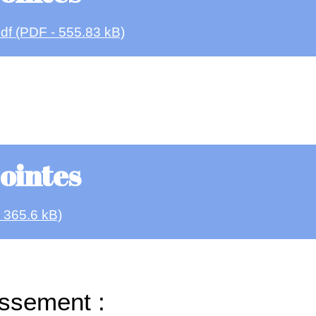
df (PDF - 555.83 kB)
jointes
 365.6 kB)
ssement :