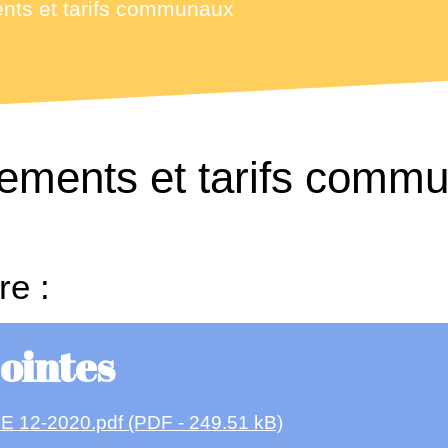
nts et tarifs communaux
ements et tarifs comm
re :
jointes
E 12-2020.pdf (PDF - 249.51 kB)