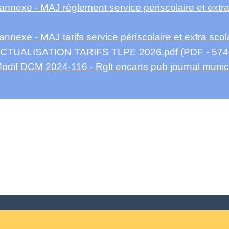
nnexe - MAJ règlement service périscolaire et extr
nexe - MAJ tarifs service périscolaire et extra sco
ACTUALISATION TARIFS TLPE 2026.pdf (PDF - 574
if DCM 2024-116 - Rglt encarts pub journal municipa