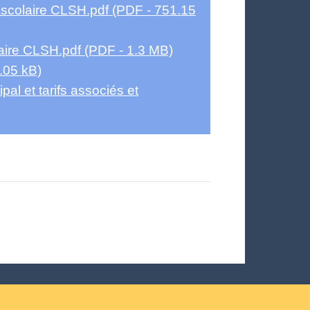
ascolaire CLSH.pdf (PDF - 751.15
laire CLSH.pdf (PDF - 1.3 MB)
.05 kB)
l et tarifs associés et