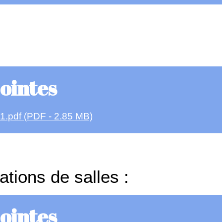
jointes
1.pdf (PDF - 2.85 MB)
tions de salles :
jointes