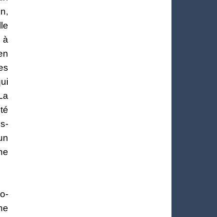
n,
lle
 à
en
mes
ui
La
té
s-
un
che
o-
he