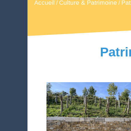
Accueil
Culture & Patrimoine
Pat
/
/
Patr