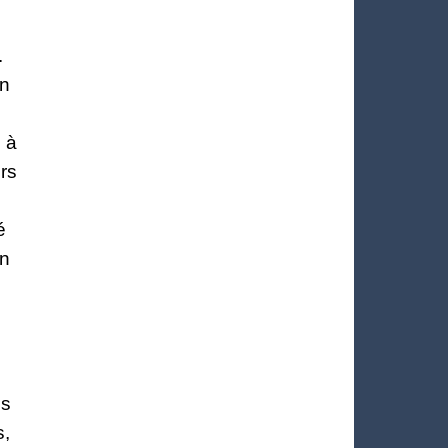
.
en
s à
urs
é
in
és
s,