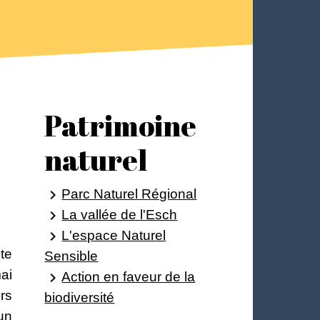
Patrimoine
naturel
Parc Naturel Régional
keyboard_arrow_right
La vallée de l'Esch
keyboard_arrow_right
L'espace Naturel
keyboard_arrow_right
te
Sensible
mai
Action en faveur de la
keyboard_arrow_right
rs
biodiversité
un