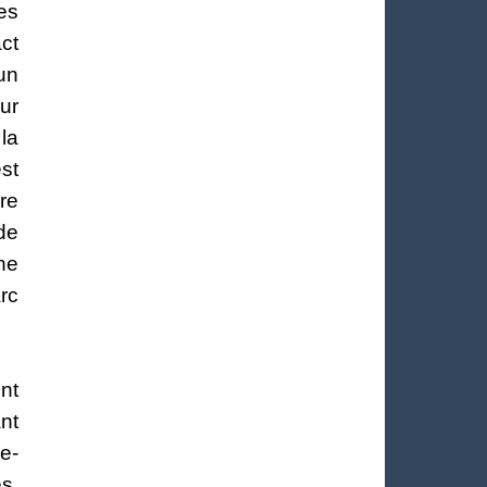
es
ct
un
eur
 la
st
re
de
che
rc
nt
nt
ue-
s,