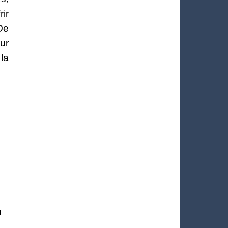
rir
De
ur
la
.
u