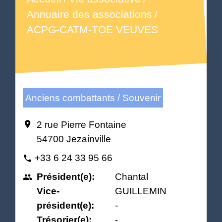
Annuaire des associations
/
ACPG-CATM-TOE VEUVES
Anciens combattants / Souvenir
2 rue Pierre Fontaine
location_on
54700 Jezainville
+33 6 24 33 95 66
phone
Président(e):
Chantal
people
Vice-
GUILLEMIN
président(e):
-
Trésorier(e):
-