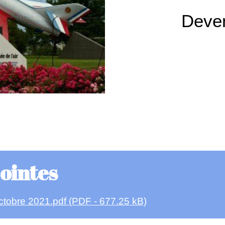
Deven
jointes
ctobre 2021.pdf (PDF - 677.25 kB)